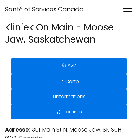
Santé et Services Canada
Kliniek On Main - Moose
Jaw, Saskatchewan
👍 Avis
📌 Carte
ℹ️ Informations
⏰ Horaires
Adresse:
351 Main St N, Moose Jaw, SK S6H