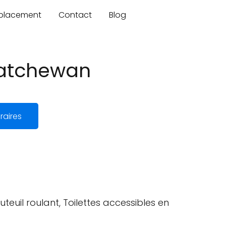
mplacement
Contact
Blog
katchewan
raires
teuil roulant, Toilettes accessibles en