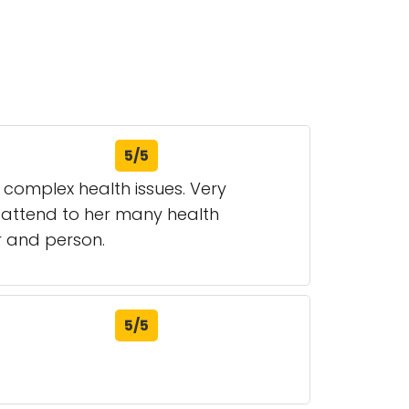
5/5
 complex health issues. Very
 attend to her many health
or and person.
5/5