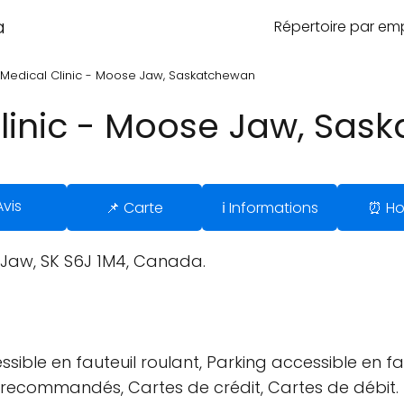
a
Répertoire par e
Medical Clinic - Moose Jaw, Saskatchewan
linic - Moose Jaw, Sas
Avis
📌 Carte
ℹ️ Informations
⏰ Ho
 Jaw, SK S6J 1M4, Canada.
sible en fauteuil roulant, Parking accessible en fau
us recommandés, Cartes de crédit, Cartes de débit.