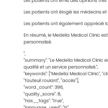
Les patients ont émis des opinions très 
Les patients ont élogié les médecins et 
Les patients ont également apprécié la q
En résumé, le Medella Medical Clinic es
personnalisé.
",
"summary": "Le Medella Medical Clinic 
qualité et un service personnalisé.",
"keywords": ["Medella Medical Clinic", "
"fauteuil roulant", "accès"],
"word_count": 396,
"quality_score": 8,
"has__tags": "true",
"language_used": "fr"