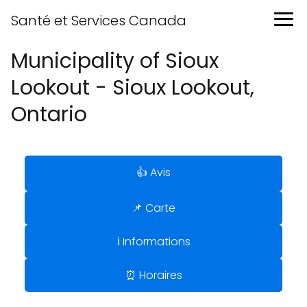
Santé et Services Canada
Municipality of Sioux
Lookout - Sioux Lookout,
Ontario
👍 Avis
📌 Carte
ℹ️ Informations
⏰ Horaires