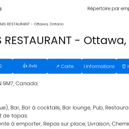
a
Répertoire par e
MS RESTAURANT - Ottawa, Ontario
 RESTAURANT - Ottawa, 
Q
👍 Avis
📌 Carte
ℹ️ Informations
⏰ H
1N 9M7, Canada.
), Bar, Bar à cocktails, Bar lounge, Pub, Restaura
t de tapas.
nte à emporter, Repas sur place, Livraison, Chemin