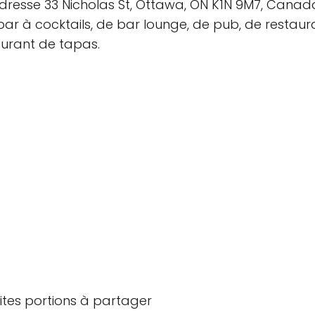
l'adresse 33 Nicholas St, Ottawa, ON K1N 9M7, Canad
ar à cocktails, de bar lounge, de pub, de restaura
aurant de tapas.
ites portions à partager