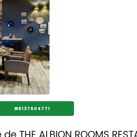
☎️6137604771
re de THE ALBION ROOMS RES