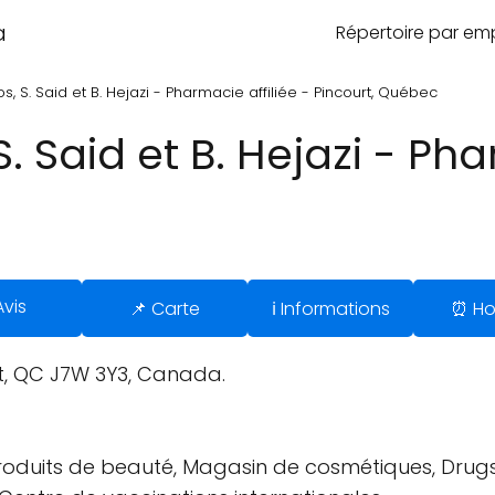
a
Répertoire par e
os, S. Said et B. Hejazi - Pharmacie affiliée - Pincourt, Québec
S. Said et B. Hejazi - Pha
Avis
📌 Carte
ℹ️ Informations
⏰ Ho
rt, QC J7W 3Y3, Canada.
duits de beauté, Magasin de cosmétiques, Drugst