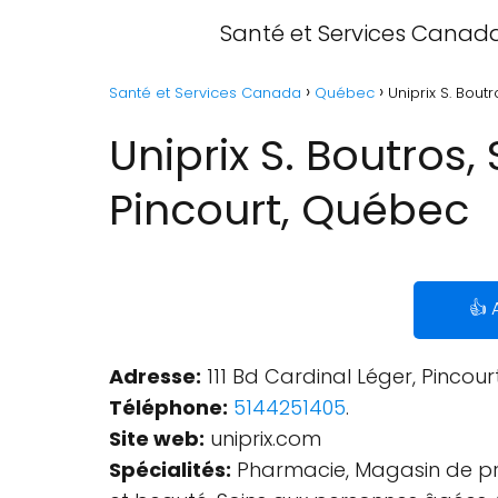
Santé et Services Canad
Santé et Services Canada
Québec
Uniprix S. Boutr
Uniprix S. Boutros, 
Pincourt, Québec
👍 
Adresse:
111 Bd Cardinal Léger, Pincou
Téléphone:
5144251405
.
Site web:
uniprix.com
Spécialités:
Pharmacie, Magasin de pro