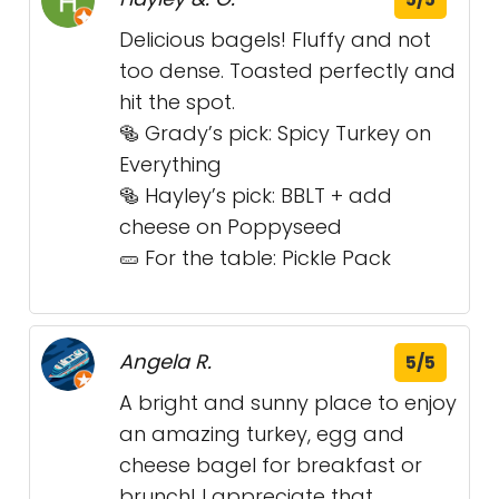
Delicious bagels! Fluffy and not
too dense. Toasted perfectly and
hit the spot.
🥯 Grady’s pick: Spicy Turkey on
Everything
🥯 Hayley’s pick: BBLT + add
cheese on Poppyseed
🥒 For the table: Pickle Pack
Angela R.
5/5
A bright and sunny place to enjoy
an amazing turkey, egg and
cheese bagel for breakfast or
brunch! I appreciate that