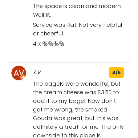
The space is clean and modern.
Well lit.
Service was flat. Not very helpful
or cheerful.
4 x 🥯🥯🥯🥯
AV
4/5
The bagels were wonderful, but
the cream cheese was $3.50 to
add it to my bagel. Now don’t
get me wrong, the smoked
Gouda was great, but this was
definitely a treat for me. The only
downside to this place is