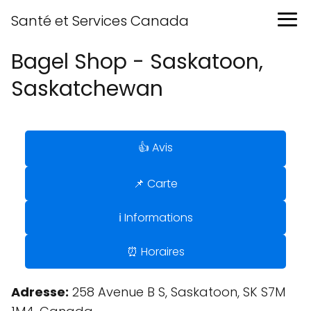
Santé et Services Canada
Bagel Shop - Saskatoon,
Saskatchewan
👍 Avis
📌 Carte
ℹ️ Informations
⏰ Horaires
Adresse:
258 Avenue B S, Saskatoon, SK S7M