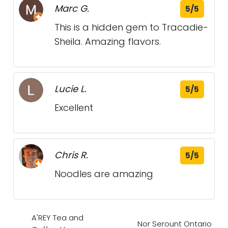
Marc G.
5/5
This is a hidden gem to Tracadie-
Sheila. Amazing flavors.
Lucie L.
5/5
Excellent
Chris R.
5/5
Noodles are amazing
A'REY Tea and
Nor Serount Ontario