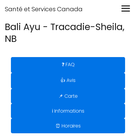
Santé et Services Canada
Bali Ayu - Tracadie-Sheila,
NB
❓ FAQ
👍 Avis
📌 Carte
ℹ️ Informations
⏰ Horaires