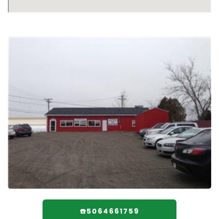
☎️5064661759