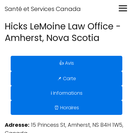
Santé et Services Canada
Hicks LeMoine Law Office -
Amherst, Nova Scotia
👍 Avis
📌 Carte
ℹ️ Informations
⏰ Horaires
Adresse:
15 Princess St, Amherst, NS B4H 1W5,