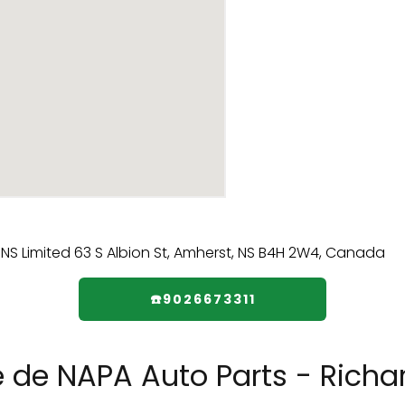
☎️9026673311
e de NAPA Auto Parts - Richa