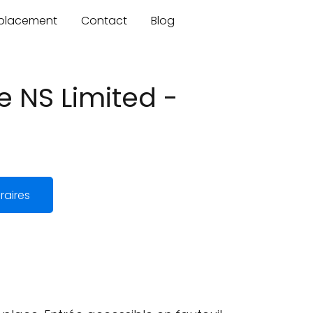
mplacement
Contact
Blog
e NS Limited -
raires