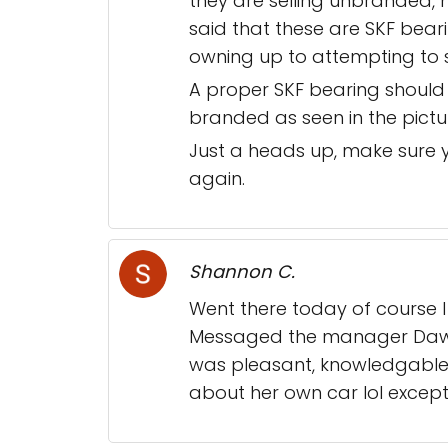
they are selling unbranded, 
said that these are SKF beari
owning up to attempting to s
A proper SKF bearing should 
branded as seen in the pictur
Just a heads up, make sure y
again.
Shannon C.
Went there today of course I w
Messaged the manager Dawn y
was pleasant, knowledgable, 
about her own car lol excep