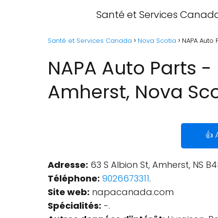
Santé et Services Canad
Santé et Services Canada
Nova Scotia
NAPA Auto P
NAPA Auto Parts - 
Amherst, Nova Sco
👍 
Adresse:
63 S Albion St, Amherst, NS 
Téléphone:
9026673311
.
Site web:
napacanada.com
Spécialités:
-.