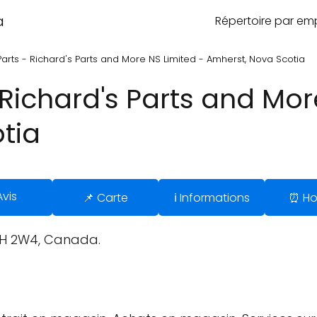
a
Répertoire par e
arts - Richard's Parts and More NS Limited - Amherst, Nova Scotia
Richard's Parts and Mor
tia
Avis
📌 Carte
ℹ️ Informations
⏰ Ho
B4H 2W4, Canada.