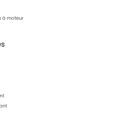
s à moteur
és
nt
lant