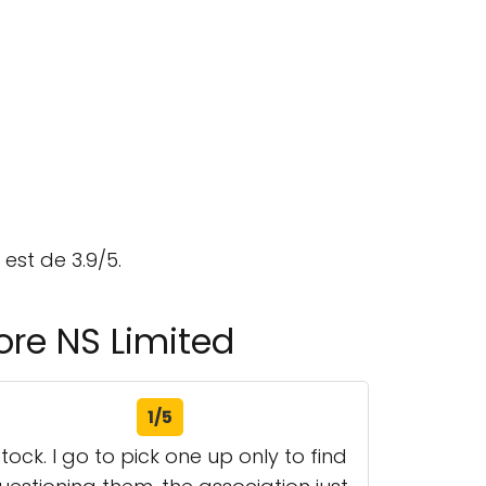
 est de 3.9/5.
ore NS Limited
1/5
ock. I go to pick one up only to find