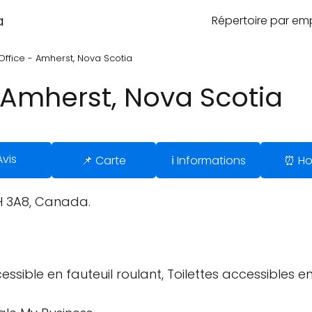
a
Répertoire par e
Office - Amherst, Nova Scotia
- Amherst, Nova Scotia
Avis
📌 Carte
ℹ️ Informations
⏰ Ho
H 3A8, Canada.
ssible en fauteuil roulant, Toilettes accessibles en