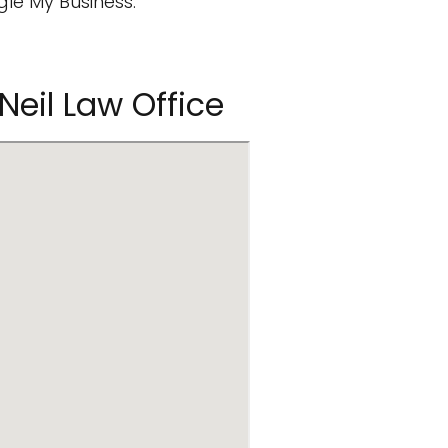
gle My Business.
eil Law Office