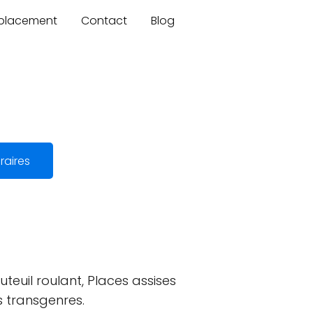
mplacement
Contact
Blog
raires
teuil roulant, Places assises
s transgenres.