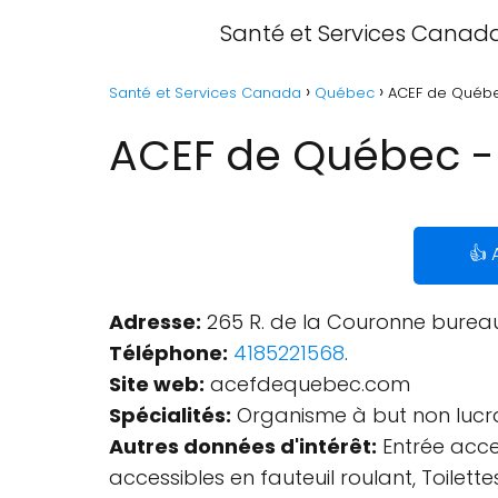
Santé et Services Canad
Santé et Services Canada
Québec
ACEF de Québ
ACEF de Québec 
👍 
Adresse:
265 R. de la Couronne bureau
Téléphone:
4185221568
.
Site web:
acefdequebec.com
Spécialités:
Organisme à but non lucra
Autres données d'intérêt:
Entrée acces
accessibles en fauteuil roulant, Toilet