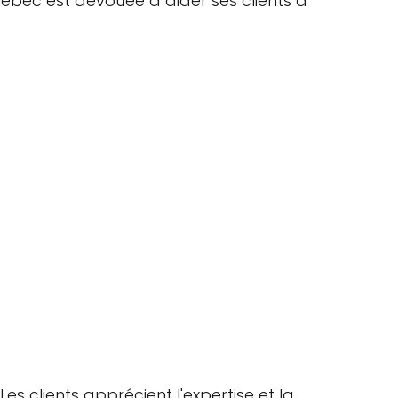
Québec est dévouée à aider ses clients à
 Les clients apprécient l'expertise et la