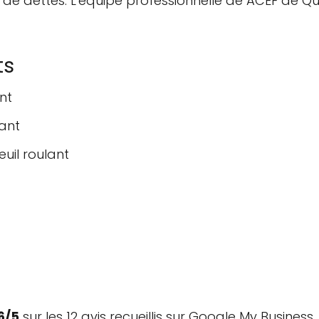
ion de dettes. L'équipe professionnelle de ACEF de 
ts
nt
lant
euil roulant
6/5
sur les 12 avis recueillis sur Google My Business.