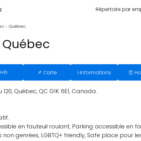
a
Répertoire par e
ec - Québec
- Québec
Avis
📌 Carte
ℹ️ Informations
⏰ Ho
 120, Québec, QC G1K 6E1, Canada.
tif.
sible en fauteuil roulant, Parking accessible en fau
tes non genrées, LGBTQ+ friendly, Safe place pour le