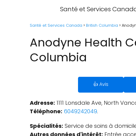
Santé et Services Canad
Santé et Services Canada
British Columbia
Anodyn
Anodyne Health Car
Columbia
👍 Avis
Adresse:
1111 Lonsdale Ave, North Van
Téléphone:
6049242049
.
Spécialités:
Service de soins à domicile
Autres données d'intérêt:
Entrée acces