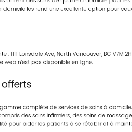
ls offrent des soins de qualité à domicile pour les 
 à domicile les rend une excellente option pour ce
vante : 1111 Lonsdale Ave, North Vancouver, BC V7M
ite web n'est pas disponible en ligne.
 offerts
mme complète de services de soins à domicile. Leu
y compris des soins infirmiers, des soins de massag
ité pour aider les patients à se rétablir et à mainte