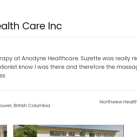
alth Care Inc
apy at Anodyne Healthcare. Suzette was really ni
ptionist know I was there and therefore the massag
ss.
Northview Health
uver, British Columbia