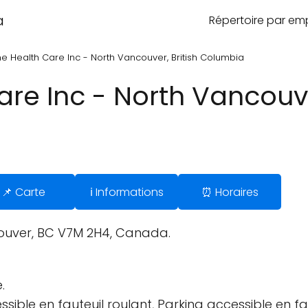
a
Répertoire par e
e Health Care Inc - North Vancouver, British Columbia
e Inc - North Vancouver
📌 Carte
ℹ️ Informations
⏰ Horaires
couver, BC V7M 2H4, Canada.
.
sible en fauteuil roulant, Parking accessible en fau