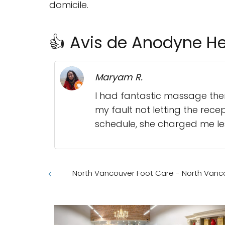
domicile.
👍 Avis de Anodyne He
Maryam R.
I had fantastic massage ther
my fault not letting the rece
schedule, she charged me le
North Vancouver Foot Care - North Vanco