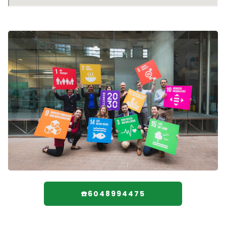
☎️6048994475