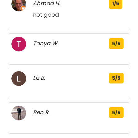
Ahmad H.
1/5
not good
Tanya W.
5/5
Liz B.
5/5
Ben R.
5/5