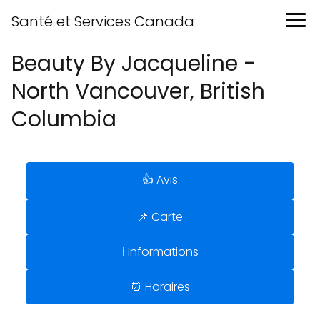
Santé et Services Canada
Beauty By Jacqueline -
North Vancouver, British
Columbia
👍 Avis
📌 Carte
ℹ️ Informations
⏰ Horaires