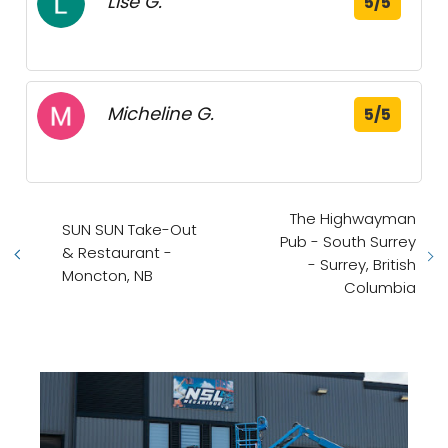
Lise G.
5/5
Micheline G.
5/5
The Highwayman
SUN SUN Take-Out
Pub - South Surrey
& Restaurant -
- Surrey, British
Moncton, NB
Columbia