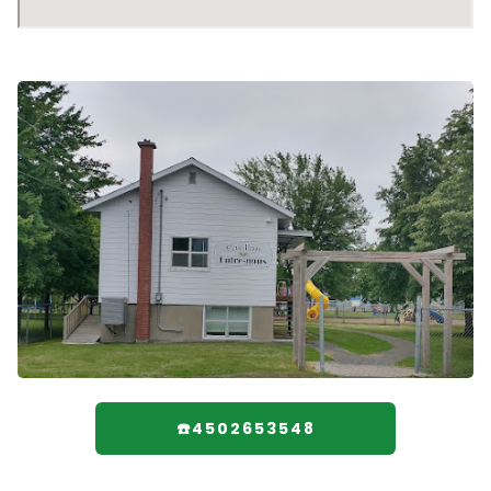
☎️4502653548