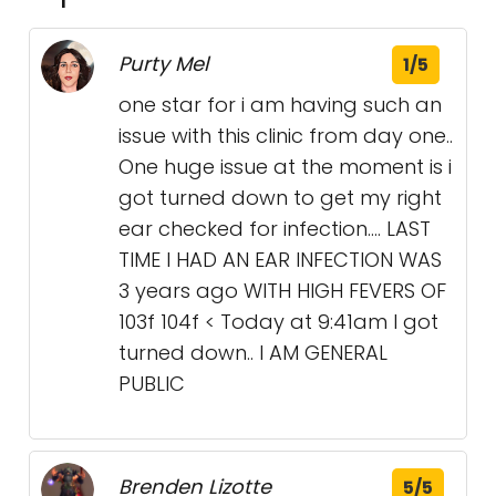
Purty Mel
1/5
one star for i am having such an
issue with this clinic from day one..
One huge issue at the moment is i
got turned down to get my right
ear checked for infection.... LAST
TIME I HAD AN EAR INFECTION WAS
3 years ago WITH HIGH FEVERS OF
103f 104f < Today at 9:41am I got
turned down.. I AM GENERAL
PUBLIC
Brenden Lizotte
5/5