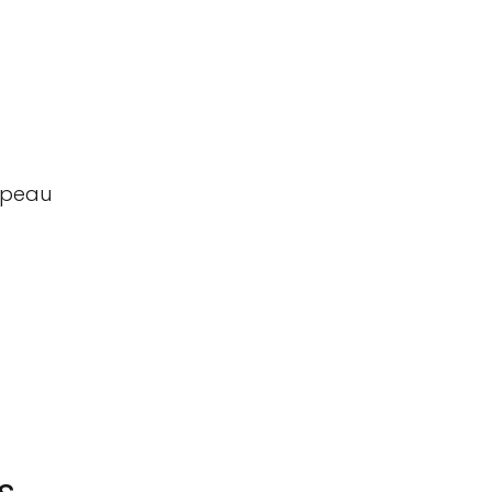
 peau
s