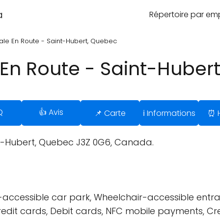
a
Répertoire par e
ale En Route - Saint-Hubert, Quebec
 En Route - Saint-Huber
Q
👍 Avis
📌 Carte
ℹ️ Informations
⏰ H
t-Hubert, Quebec J3Z 0G6, Canada.
accessible car park, Wheelchair-accessible entran
dit cards, Debit cards, NFC mobile payments, Cre