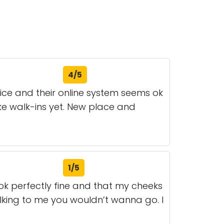
4/5
 nice and their online system seems ok
ake walk-ins yet. New place and
1/5
ok perfectly fine and that my cheeks
lking to me you wouldn’t wanna go. I