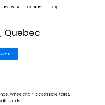
mplacement
Contact
Blog
t, Quebec
oraires
ce, Wheelchair-accessible toilet,
dit cards.