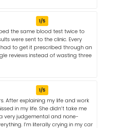
1/5
ibed the same blood test twice to
ts were sent to the clinic. Every
 I had to get it prescribed through an
gle reviews instead of wasting three
1/5
s. After explaining my life and work
missed in my life. She didn’t take me
as a very judgemental and none-
thing. I’m literally crying in my car