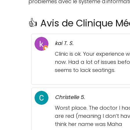
problèmes avec le système d'informat
👍 Avis de Clinique Mé
kai T. S.
Clinic is ok. Your experience
now. Had a lot of issues befo
seems to lack seatings.
Christelle 5.
Worst place. The doctor I ha
are red (meaning I don’t hav
think her name was Maha