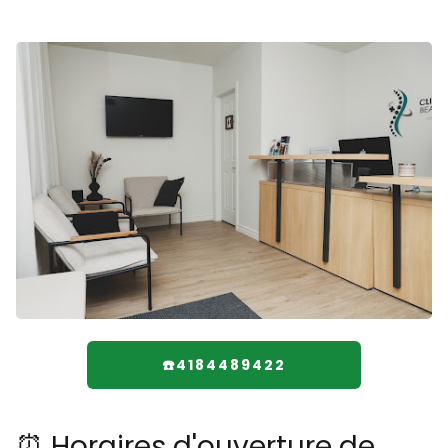
☎️4184489422
⏰ Horaires d'ouverture de