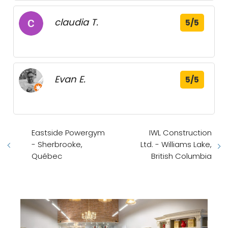
claudia T.
5/5
Evan E.
5/5
Eastside Powergym
IWL Construction
- Sherbrooke,
Ltd. - Williams Lake,
Québec
British Columbia