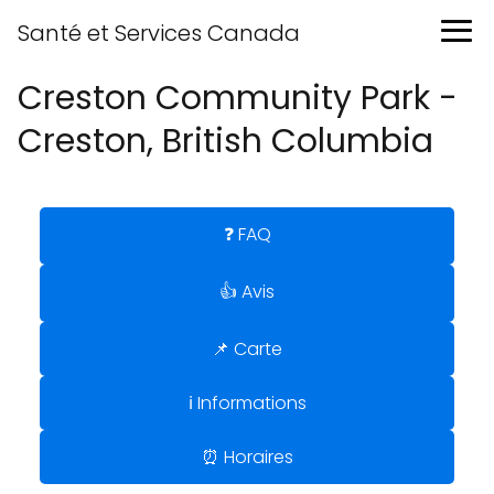
Santé et Services Canada
Creston Community Park -
Creston, British Columbia
❓ FAQ
👍 Avis
📌 Carte
ℹ️ Informations
⏰ Horaires