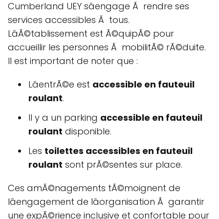
Cumberland UEY sâengage Ã rendre ses
services accessibles Ã tous.
LâÃ©tablissement est Ã©quipÃ© pour
accueillir les personnes Ã mobilitÃ© rÃ©duite.
Il est important de noter que :
LâentrÃ©e est
accessible en fauteuil
roulant
.
Il y a un parking
accessible en fauteuil
roulant
disponible.
Les
toilettes accessibles en fauteuil
roulant
sont prÃ©sentes sur place.
Ces amÃ©nagements tÃ©moignent de
lâengagement de lâorganisation Ã garantir
une expÃ©rience inclusive et confortable pour