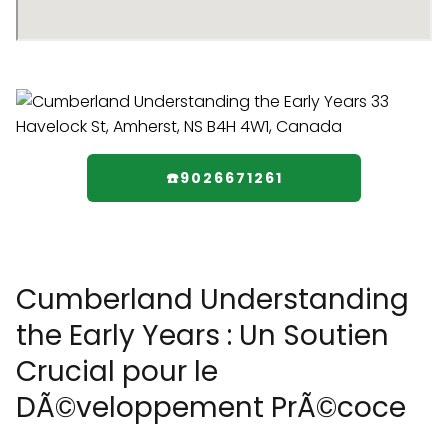
☎️9026671261
Cumberland Understanding
the Early Years : Un Soutien
Crucial pour le
DÃ©veloppement PrÃ©coce