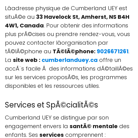
Lâadresse physique de Cumberland UEY est
situÃ©e au
33 Havelock St, Amherst, NS B4H
4W1, Canada
. Pour obtenir des informations
plus prÃ©cises ou prendre rendez-vous, vous
pouvez contacter lâorganisation par
tÃ©lÃ©phone au
TÃ©lÃ©phone:
9026671261
.
La
site web :
cumberlanduey.ca
offre un
accÃ¨s facile Ã des informations dÃ©taillÃ©es
sur les services proposÃ©s, les programmes
disponibles et les ressources utiles.
Services et SpÃ©cialitÃ©s
Cumberland UEY se distingue par son
engagement envers la
santÃ© mentale
des
enfants. Ses
services
comprennent :