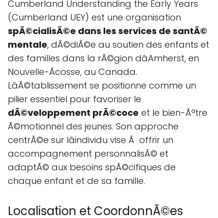
Cumberland Understanding the Early Years
(Cumberland UEY) est une organisation
spÃ©cialisÃ©e dans les services de santÃ©
mentale
, dÃ©diÃ©e au soutien des enfants et
des familles dans la rÃ©gion dâAmherst, en
Nouvelle-Ãcosse, au Canada.
LâÃ©tablissement se positionne comme un
pilier essentiel pour favoriser le
dÃ©veloppement prÃ©coce
et le bien-Ãªtre
Ã©motionnel des jeunes. Son approche
centrÃ©e sur lâindividu vise Ã offrir un
accompagnement personnalisÃ© et
adaptÃ© aux besoins spÃ©cifiques de
chaque enfant et de sa famille.
Localisation et CoordonnÃ©es