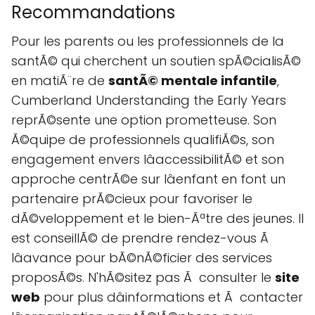
Recommandations
Pour les parents ou les professionnels de la
santÃ© qui cherchent un soutien spÃ©cialisÃ©
en matiÃ¨re de
santÃ© mentale infantile
,
Cumberland Understanding the Early Years
reprÃ©sente une option prometteuse. Son
Ã©quipe de professionnels qualifiÃ©s, son
engagement envers lâaccessibilitÃ© et son
approche centrÃ©e sur lâenfant en font un
partenaire prÃ©cieux pour favoriser le
dÃ©veloppement et le bien-Ãªtre des jeunes. Il
est conseillÃ© de prendre rendez-vous Ã
lâavance pour bÃ©nÃ©ficier des services
proposÃ©s. N'hÃ©sitez pas Ã consulter le
site
web
pour plus dâinformations et Ã contacter