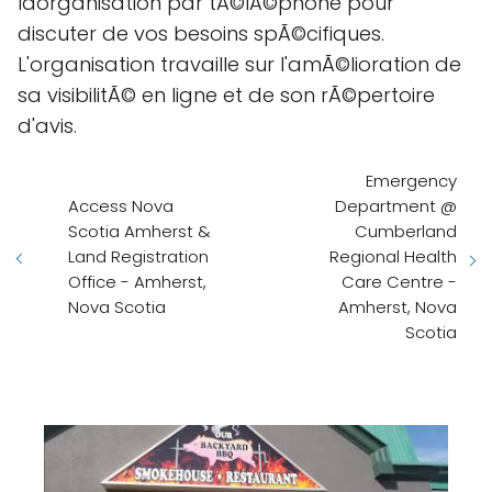
lâorganisation par tÃ©lÃ©phone pour
discuter de vos besoins spÃ©cifiques.
L'organisation travaille sur l'amÃ©lioration de
sa visibilitÃ© en ligne et de son rÃ©pertoire
d'avis.
Emergency
Access Nova
Department @
Scotia Amherst &
Cumberland
Land Registration
Regional Health
Office - Amherst,
Care Centre -
Nova Scotia
Amherst, Nova
Scotia