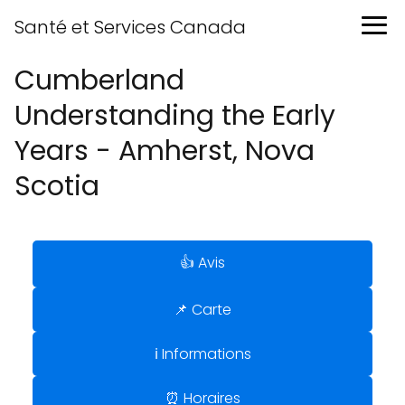
Santé et Services Canada
Cumberland
Understanding the Early
Years - Amherst, Nova
Scotia
👍 Avis
📌 Carte
ℹ️ Informations
⏰ Horaires