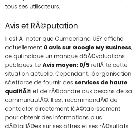
tous ses utilisateurs.
Avis et RÃ©putation
Il est Ã noter que Cumberland UEY affiche
actuellement
0 avis sur Google My Business
,
ce qui indique un manque dâÃ©valuations
publiques. Le
Avis moyen: 0/5
reflÃ¨te cette
situation actuelle. Cependant, lâorganisation
sâefforce de fournir des
services de haute
qualitÃ©
et de rÃ©pondre aux besoins de sa
communautÃ©. Il est recommandÃ© de
contacter directement lâÃ©tablissement
pour obtenir des informations plus
dÃ©taillÃ©es sur ses offres et ses rÃ©sultats.