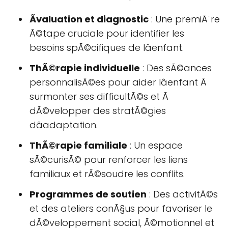
Ãvaluation et diagnostic
: Une premiÃ¨re
Ã©tape cruciale pour identifier les
besoins spÃ©cifiques de lâenfant.
ThÃ©rapie individuelle
: Des sÃ©ances
personnalisÃ©es pour aider lâenfant Ã
surmonter ses difficultÃ©s et Ã
dÃ©velopper des stratÃ©gies
dâadaptation.
ThÃ©rapie familiale
: Un espace
sÃ©curisÃ© pour renforcer les liens
familiaux et rÃ©soudre les conflits.
Programmes de soutien
: Des activitÃ©s
et des ateliers conÃ§us pour favoriser le
dÃ©veloppement social, Ã©motionnel et