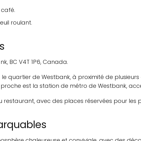
café.
uil roulant.
s
ank, BC V4T 1P6, Canada.
s le quartier de Westbank, à proximité de plusieur
s proche est la station de métro de Westbank, acce
 du restaurant, avec des places réservées pour les 
arquables
osphère chaleureuse et conviviale, avec des décora