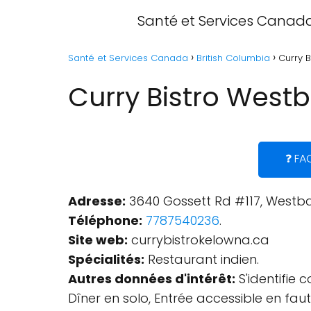
Santé et Services Canad
Santé et Services Canada
British Columbia
Curry B
Curry Bistro West
❓ FA
Adresse:
3640 Gossett Rd #117, Westba
Téléphone:
7787540236
.
Site web:
currybistrokelowna.ca
Spécialités:
Restaurant indien.
Autres données d'intérêt:
S'identifie 
Dîner en solo, Entrée accessible en faute