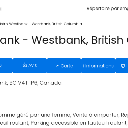
a
Répertoire par e
istro Westbank - Westbank, British Columbia
bank - Westbank, Britis
Q
👍 Avis
📌 Carte
ℹ️ Informations
⏰ H
nk, BC V4T 1P6, Canada.
comme géré par une femme, Vente à emporter, Repas
uil roulant, Parking accessible en fauteuil roulant, 