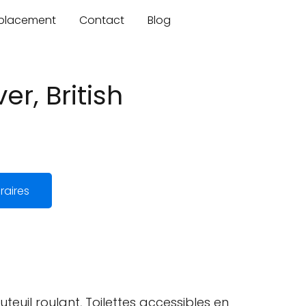
mplacement
Contact
Blog
r, British
raires
teuil roulant, Toilettes accessibles en