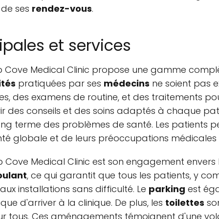
é de ses
rendez-vous
.
ipales et services
ep Cove Medical Clinic propose une gamme complèt
ités
pratiquées par ses
médecins
ne soient pas e
es, des examens de routine, et des traitements pou
r des conseils et des soins adaptés à chaque patie
long terme des problèmes de santé. Les patients p
té globale et de leurs préoccupations médicales 
p Cove Medical Clinic est son engagement envers l
oulant
, ce qui garantit que tous les patients, y c
ux installations sans difficulté. Le
parking
est éga
ue d'arriver à la clinique. De plus, les
toilettes
son
ur tous. Ces aménagements témoignent d'une volon