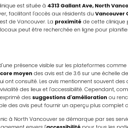
clinique est située à
4313 Gallant Ave, North Vanc
r, facilitant l'accès aux résidents du
Vancouver C
est de Vancouver. La
proximité
de cette clinique
caux peut être recherchée en ligne pour planifier 
'une présence visible sur les plateformes comme 
score moyen
des avis est de 3.6 sur une échelle de
qui ont consulté. Les avis mentionnent souvent des a
ivialité des lieux et l'accessibilité. Cependant, c
e exprimé des
suggestions d'amélioration
ou renco
ble des avis peut fournir un aperçu plus complet de 
inic à North Vancouver se démarque par ses servi
gagement envers l'
accessibilité
pour tous les pati