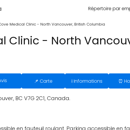
a
Répertoire par e
ove Medical Clinic - North Vancouver, British Columbia
Clinic - North Vancouve
Avis
📌 Carte
ℹ️ Informations
⏰ Ho
ouver, BC V7G 2C1, Canada.
sible en fauteuil roulant, Parking accessible en fau