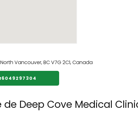
☎️6049297304
e de Deep Cove Medical Clini