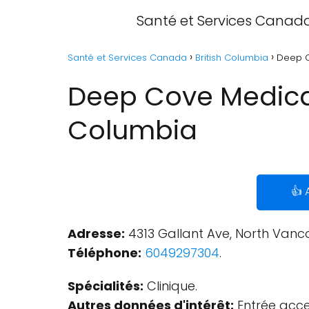
Santé et Services Canad
Santé et Services Canada
British Columbia
Deep C
Deep Cove Medical 
Columbia
👍 
Adresse:
4313 Gallant Ave, North Vanc
Téléphone:
6049297304
.
Spécialités:
Clinique.
Autres données d'intérêt:
Entrée acces