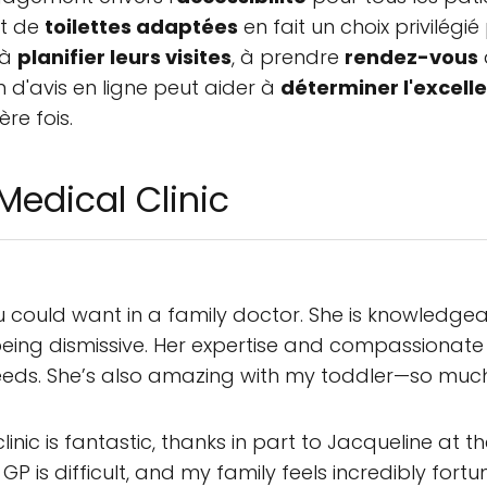
t de
toilettes adaptées
en fait un choix privilégi
 à
planifier leurs visites
, à prendre
rendez-vous
 d'avis en ligne peut aider à
déterminer l'excell
re fois.
Medical Clinic
u could want in a family doctor. She is knowledgeabl
being dismissive. Her expertise and compassionate
ds. She’s also amazing with my toddler—so much 
linic is fantastic, thanks in part to Jacqueline at t
GP is difficult, and my family feels incredibly for