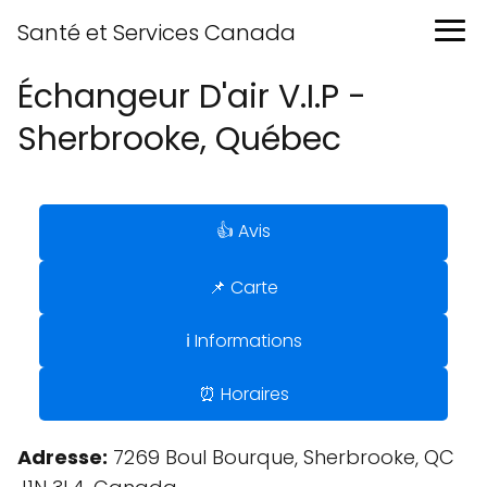
Santé et Services Canada
Échangeur D'air V.I.P -
Sherbrooke, Québec
👍 Avis
📌 Carte
ℹ️ Informations
⏰ Horaires
Adresse:
7269 Boul Bourque, Sherbrooke, QC