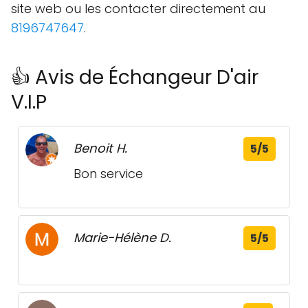
site web ou les contacter directement au
8196747647
.
👍 Avis de Échangeur D'air
V.I.P
Benoit H.
5/5
Bon service
Marie-Hélène D.
5/5