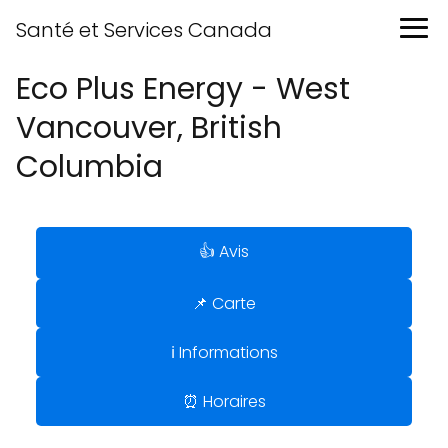
Santé et Services Canada
Eco Plus Energy - West
Vancouver, British
Columbia
👍 Avis
📌 Carte
ℹ️ Informations
⏰ Horaires