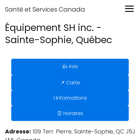
Santé et Services Canada
Équipement SH inc. -
Sainte-Sophie, Québec
👍 Avis
📌 Carte
ℹ️ Informations
⏰ Horaires
Adresse:
109 Terr. Pierre, Sainte-Sophie, QC J5J