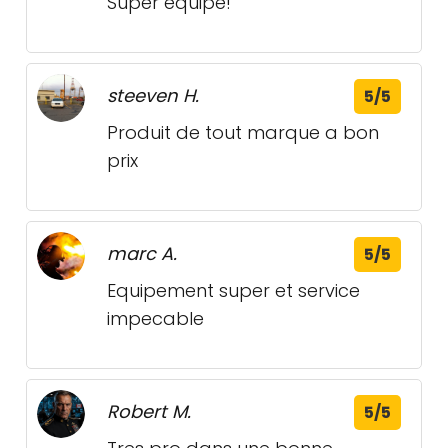
Super équipe!
steeven H.
5/5
Produit de tout marque a bon
prix
marc A.
5/5
Equipement super et service
impecable
Robert M.
5/5