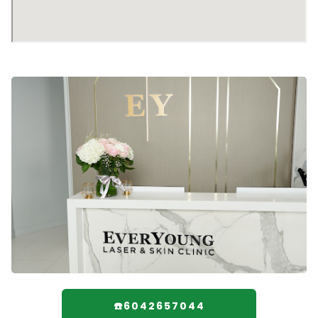
☎️6042657044