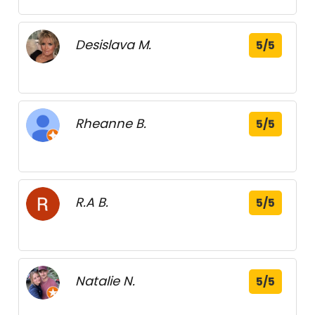
Desislava M.
5/5
Rheanne B.
5/5
R.A B.
5/5
Natalie N.
5/5