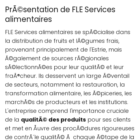
PrÃ©sentation de FLE Services
alimentaires
FLE Services alimentaires se spÃ©cialise dans
la distribution de fruits et lÃ©gumes frais,
provenant principalement de l'Estrie, mais
Ã©galement de sources rÃ©gionales
sÃ©lectionnÃ©es pour leur qualitÃ© et leur
fraÃ®cheur. Ils desservent un large Ã©ventail
de secteurs, notamment la restauration, la
transformation alimentaire, les Ã©piceries, les
marchÃ©s de producteurs et les institutions.
L'entreprise comprend l'importance cruciale
de la
qualitÃ© des produits
pour ses clients
et met en Åuvre des procÃ©dures rigoureuses
de contrÃ´le qualitÃ© Ã chaque Ã©tape de la