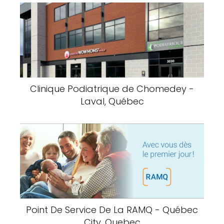
CLSC De St-Esprit - Saint-Esprit,
Quebec
Clinique CloudMed Griffintown -
Montreal, Quebec