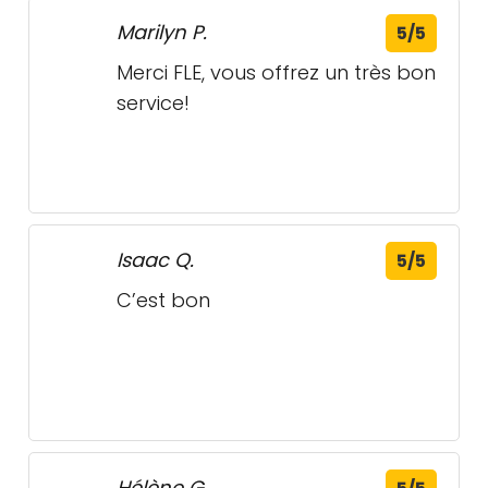
Merci FLE, vous offrez un très bon
service!
Isaac Q.
5/5
C’est bon
Hélène G.
5/5
Beau et bon produits.
T.
5/5