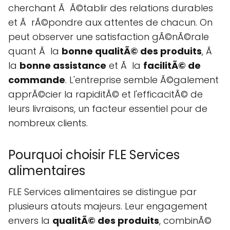
cherchant Ã Ã©tablir des relations durables
et Ã rÃ©pondre aux attentes de chacun. On
peut observer une satisfaction gÃ©nÃ©rale
quant Ã la
bonne qualitÃ© des produits
, Ã
la
bonne assistance
et Ã la
facilitÃ© de
commande
. L'entreprise semble Ã©galement
apprÃ©cier la rapiditÃ© et l'efficacitÃ© de
leurs livraisons, un facteur essentiel pour de
nombreux clients.
Pourquoi choisir FLE Services
alimentaires
FLE Services alimentaires se distingue par
plusieurs atouts majeurs. Leur engagement
envers la
qualitÃ© des produits
, combinÃ©