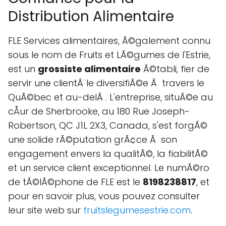
Distribution Alimentaire
FLE Services alimentaires, Ã©galement connu
sous le nom de Fruits et LÃ©gumes de l'Estrie,
est un
grossiste alimentaire
Ã©tabli, fier de
servir une clientÃ¨le diversifiÃ©e Ã travers le
QuÃ©bec et au-delÃ . L'entreprise, situÃ©e au
cÅur de Sherbrooke, au 180 Rue Joseph-
Robertson, QC J1L 2X3, Canada, s'est forgÃ©
une solide rÃ©putation grÃ¢ce Ã son
engagement envers la qualitÃ©, la fiabilitÃ©
et un service client exceptionnel. Le numÃ©ro
de tÃ©lÃ©phone de FLE est le
8198238817
, et
pour en savoir plus, vous pouvez consulter
leur site web sur
fruitslegumesestrie.com
.