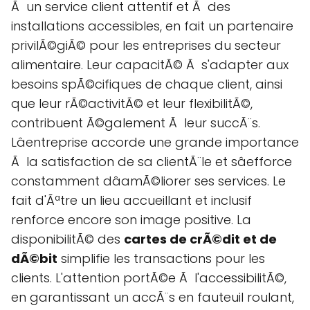
Ã un service client attentif et Ã des
installations accessibles, en fait un partenaire
privilÃ©giÃ© pour les entreprises du secteur
alimentaire. Leur capacitÃ© Ã s'adapter aux
besoins spÃ©cifiques de chaque client, ainsi
que leur rÃ©activitÃ© et leur flexibilitÃ©,
contribuent Ã©galement Ã leur succÃ¨s.
Lâentreprise accorde une grande importance
Ã la satisfaction de sa clientÃ¨le et sâefforce
constamment dâamÃ©liorer ses services. Le
fait d'Ãªtre un lieu accueillant et inclusif
renforce encore son image positive. La
disponibilitÃ© des
cartes de crÃ©dit et de
dÃ©bit
simplifie les transactions pour les
clients. L'attention portÃ©e Ã l'accessibilitÃ©,
en garantissant un accÃ¨s en fauteuil roulant,