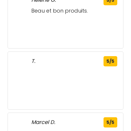
Marcel D.
5/5
Frederick B.
5/5
Jean-Guy T.
5/5
BMR VIVACO
Westburne
groupe coopératif
Sherbrooke -
- Compton -
Sherbrooke,