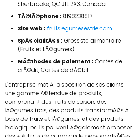
Sherbrooke, QC J1L 2X3, Canada
TÃ©lÃ©phone :
8198238817
Site web :
fruitslegumesestrie.com
SpÃ©cialitÃ©s :
Grossiste alimentaire
(Fruits et LÃ©gumes)
MÃ©thodes de paiement :
Cartes de
crÃ©dit, Cartes de dÃ©bit
L'entreprise met Ã disposition de ses clients
une gamme Ã©tendue de produits,
comprenant des fruits de saison, des
lÃ©gumes frais, des produits transformÃ©s Ã
base de fruits et lÃ©gumes, et des produits
biologiques. Ils peuvent Ã©galement proposer
des solutions de commande personnalisÃ©es