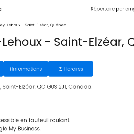
a
Répertoire par e
ey-Lehoux - Saint-Elzéar, Québec
Lehoux - Saint-Elzéar,
ℹ️ Informations
⏰ Horaires
, Saint-Elzéar, QC G0S 2J1, Canada.
ssible en fauteuil roulant.
gle My Business.