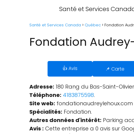
Santé et Services Canad
Santé et Services Canada
Québec
Fondation Audr
Fondation Audrey-
👍 Avis
📌 Carte
Adresse:
180 Rang du Bas-Saint-Olivier
Téléphone:
4183875598
.
Site web:
fondationaudreylehoux.com
Spécialités:
Fondation.
Autres données d'intérêt:
Parking acce
Avis :
Cette entreprise a 0 avis sur Goo