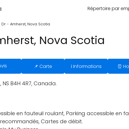
a
Répertoire par e
a Dr - Amherst, Nova Scotia
Amherst, Nova Scotia
Avis
📌 Carte
ℹ️ Informations
⏰ Ho
, NS B4H 4R7, Canada.
sible en fauteuil roulant, Parking accessible en fau
us recommandés, Cartes de débit.