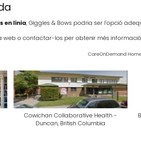
da
s en línia
, Giggles & Bows podria ser l'opció adeq
a web o contactar-los per obtenir més informació
CareOnDemand Home Hea
Cowichan Collaborative Health -
B
Duncan, British Columbia