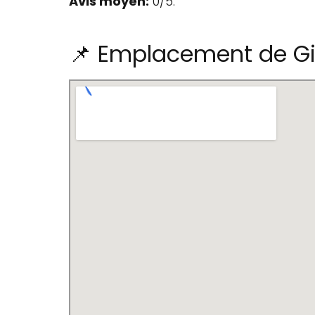
Avis moyen:
0/5.
📌 Emplacement de G