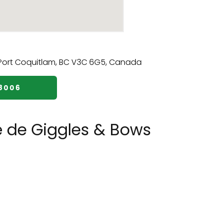
8006
e de Giggles & Bows