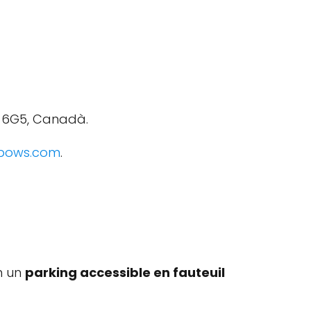
3C 6G5, Canadà.
bows.com
.
om un
parking accessible en fauteuil