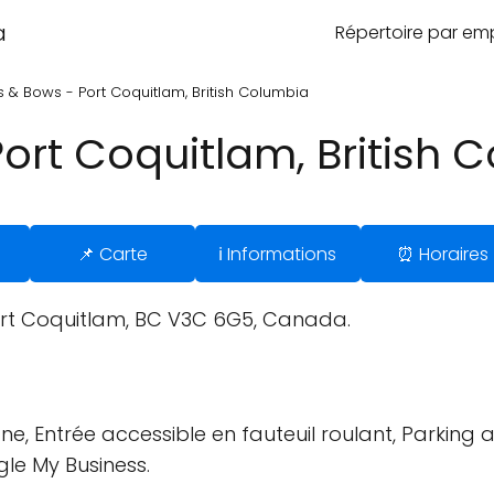
a
Répertoire par e
 & Bows - Port Coquitlam, British Columbia
ort Coquitlam, British 
📌 Carte
ℹ️ Informations
⏰ Horaires
Port Coquitlam, BC V3C 6G5, Canada.
ne, Entrée accessible en fauteuil roulant, Parking a
gle My Business.