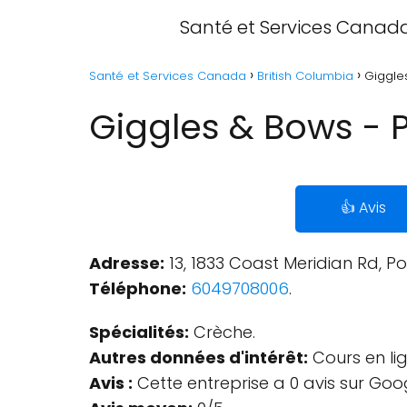
Santé et Services Canad
Santé et Services Canada
British Columbia
Giggles
Giggles & Bows - P
👍 Avis
Adresse:
13, 1833 Coast Meridian Rd, 
Téléphone:
6049708006
.
Spécialités:
Crèche.
Autres données d'intérêt:
Cours en lig
Avis :
Cette entreprise a 0 avis sur Goo