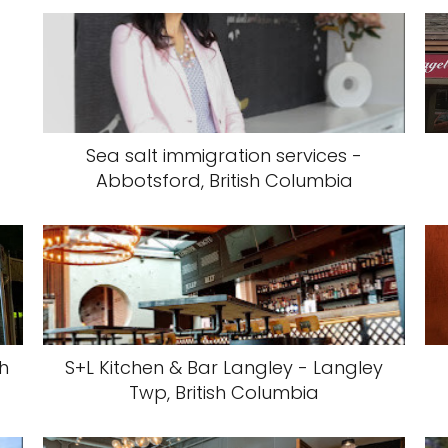
Sea salt immigration services -
Abbotsford, British Columbia
sh
S+L Kitchen & Bar Langley - Langley
Twp, British Columbia