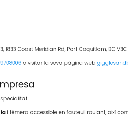
 13, 1833 Coast Meridian Rd, Port Coquitlam, BC V
9708006
o visitar la seva pàgina web
gigglesand
'empresa
pecialitat.
nia
i témera accessible en fauteuil roulant, així c