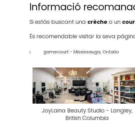
Informació recomana
Si estàs buscant una
crèche
o un
cour
És recomendable visitar la seva pàgin
gamecourt - Mississauga, Ontario
JoyLaina Beauty Studio - Langley,
British Columbia