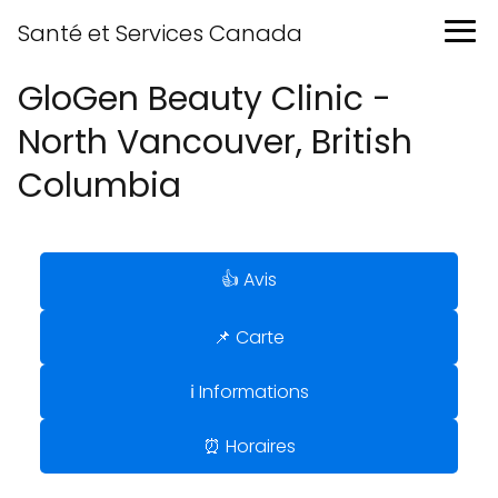
Santé et Services Canada
GloGen Beauty Clinic -
North Vancouver, British
Columbia
👍 Avis
📌 Carte
ℹ️ Informations
⏰ Horaires