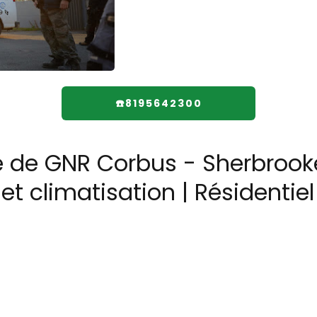
☎️8195642300
e de GNR Corbus - Sherbrooke
 et climatisation | Résidenti