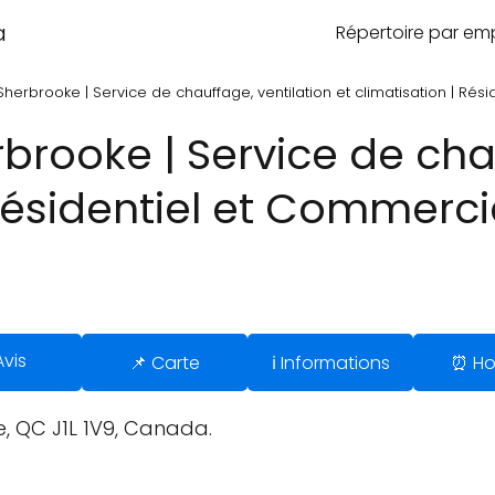
a
Répertoire par e
herbrooke | Service de chauffage, ventilation et climatisation | Ré
rooke | Service de chau
 Résidentiel et Commerci
Avis
📌 Carte
ℹ️ Informations
⏰ Ho
, QC J1L 1V9, Canada.