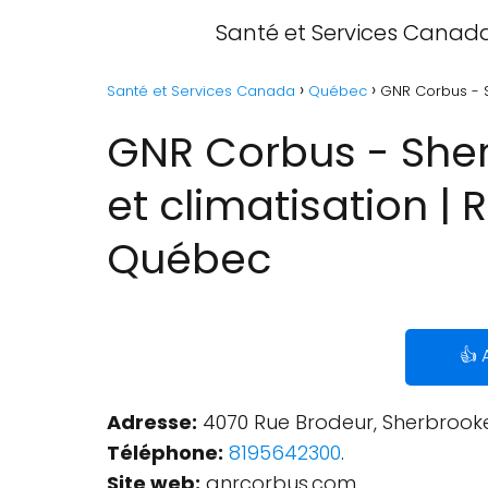
Santé et Services Canad
Santé et Services Canada
Québec
GNR Corbus - S
GNR Corbus - Sherb
et climatisation |
Québec
👍 
Adresse:
4070 Rue Brodeur, Sherbrooke
Téléphone:
8195642300
.
Site web:
gnrcorbus.com