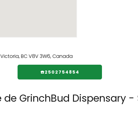
☎️2502754854
e de GrinchBud Dispensary -