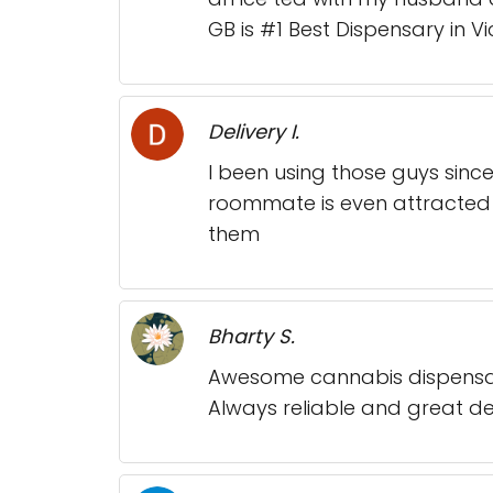
GB is #1 Best Dispensary in 
Delivery I.
I been using those guys since 
roommate is even attracted to
them
Bharty S.
Awesome cannabis dispensary!
Always reliable and great d