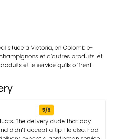
l située à Victoria, en Colombie-
hampignons et d'autres produits, et
duits et le service qu'ils offrent.
ery
5/5
ucts. The delivery dude that day
d didn’t accept a tip. He also, had
 delivery, expect a gentleman service.