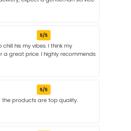
5/5
hill his my vibes. I think my
or a great price. I highly recommends
5/5
 the products are top quality.