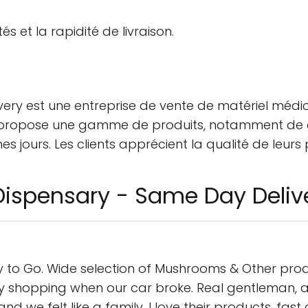
s et la rapidité de livraison.
ry est une entreprise de vente de matériel médica
e propose une gamme de produits, notamment de c
jours. Les clients apprécient la qualité de leurs pro
Dispensary - Same Day Deliv
 to Go. Wide selection of Mushrooms & Other prod
 shopping when our car broke. Real gentleman, an
d we felt like a family. I love their products, fast