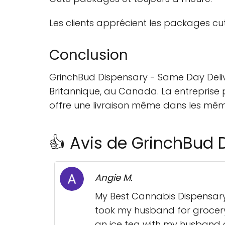
Les clients apprécient les packages cuté
Conclusion
GrinchBud Dispensary - Same Day Delive
Britannique, au Canada. La entrepris
offre une livraison même dans les mêmes 
👍 Avis de GrinchBud 
Angie M.
My Best Cannabis Dispensary
took my husband for grocery
an ice tea with my husband an