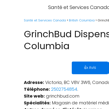
Santé et Services Canad
Santé et Services Canada
British Columbia
Grinch
GrinchBud Dispensa
Columbia
👍 Avis
Adresse:
Victoria, BC V8V 3W6, Canad
Téléphone:
2502754854
.
Site web:
grinchbud.com
Spécialités:
Magasin de matériel médi