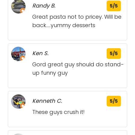
Randy B.
5/5
Great pasta not to pricey. Will be
back.....yummy desserts
Ken S.
5/5
Gord great guy should do stand-
up funny guy
Kenneth C.
5/5
These guys crush it!