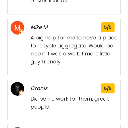
of small loads.
Mike M.
5/5
A big help for me to have a place
to recycle aggregate. Would be
nice if it was a we bit more little
guy friendly.
CraniX
5/5
Did some work for them, great
people.