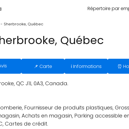
a
Répertoire par e
 - Sherbrooke, Québec
Sherbrooke, Québec
Avis
📌 Carte
ℹ️ Informations
⏰ Ho
rooke, QC J1L 0A3, Canada.
mberie, Fournisseur de produits plastiques, Grossi
agasin, Achats en magasin, Parking accessible en f
, Cartes de crédit.