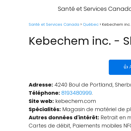
Santé et Services Canad
Santé et Services Canada
Québec
Kebechem inc.
Kebechem inc. - 
👍 
Adresse:
4240 Boul de Portland, Sherb
Téléphone:
8193480999
.
Site web:
kebechem.com
Spécialités:
Magasin de matériel de plo
Autres données d'intérêt:
Retrait en m
Cartes de débit, Paiements mobiles NFC