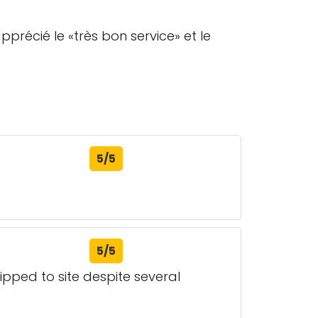
pprécié le «très bon service» et le
5/5
5/5
ipped to site despite several