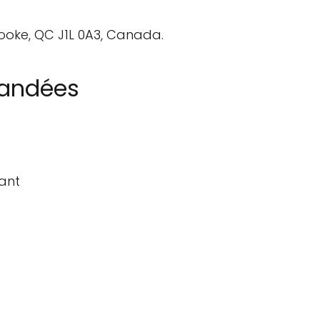
ooke, QC J1L 0A3, Canada.
mandées
lant