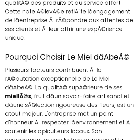
qualitÃ© des produits et au service offert.
Cette note Ã©levÃ©e reflÃ¨te lâengagement
de lâentreprise Ã rÃ©pondre aux attentes de
ses clients et Ã leur offrir une expÃ©rience
unique.
Pourquoi Choisir Le Miel dâAbeÃ©
Plusieurs facteurs contribuent Ã la
rÃ©putation exceptionnelle de Le Miel
dâAbeÃ©. La qualitÃ© supÃ©rieure de ses
miellÃ©s
, fruit dâun savoir-faire artisanal et
dâune sÃ©lection rigoureuse des fleurs, est un
atout majeur. L'entreprise met un point
d'honneur Ã respecter lâenvironnement et Ã
soutenir les apiculteurs locaux. Son
engagement envers la transparence et la