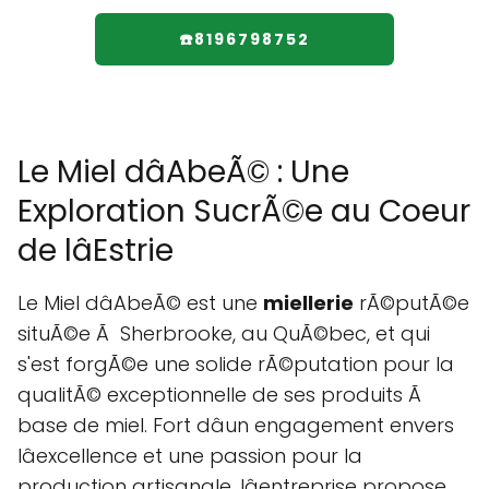
☎️8196798752
Le Miel dâAbeÃ© : Une
Exploration SucrÃ©e au Coeur
de lâEstrie
Le Miel dâAbeÃ© est une
miellerie
rÃ©putÃ©e
situÃ©e Ã Sherbrooke, au QuÃ©bec, et qui
s'est forgÃ©e une solide rÃ©putation pour la
qualitÃ© exceptionnelle de ses produits Ã
base de miel. Fort dâun engagement envers
lâexcellence et une passion pour la
production artisanale, lâentreprise propose