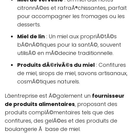
citronnÃ©es et rafraÃ®chissantes, parfait
pour accompagner les fromages ou les
desserts.
Miel de lin
: Un miel aux propriÃ©tÃ©s
bÃ©nÃ©fiques pour la santÃ©, souvent
utilisÃ© en mÃ©decine traditionnelle.
Produits dÃ©rivÃ©s du miel
: Confitures
de miel, sirops de miel, savons artisanaux,
cosmÃ©tiques naturels.
Lâentreprise est Ã©galement un
fournisseur
de produits alimentaires
, proposant des
produits complÃ©mentaires tels que des
confitures, des gelÃ©es et des produits de
boulangerie Ã base de miel.