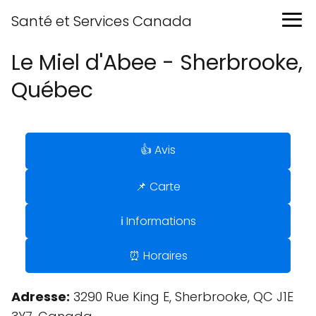
Santé et Services Canada
Le Miel d'Abee - Sherbrooke,
Québec
👍 Avis
📌 Carte
ℹ️ Informations
⏰ Horaires
Adresse:
3290 Rue King E, Sherbrooke, QC J1E