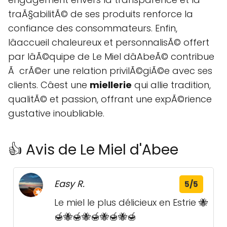
traÃ§abilitÃ© de ses produits renforce la
confiance des consommateurs. Enfin,
lâaccueil chaleureux et personnalisÃ© offert
par lâÃ©quipe de Le Miel dâAbeÃ© contribue
Ã crÃ©er une relation privilÃ©giÃ©e avec ses
clients. Câest une
miellerie
qui allie tradition,
qualitÃ© et passion, offrant une expÃ©rience
gustative inoubliable.
👍 Avis de Le Miel d'Abee
Easy R.
5/5
Le miel le plus délicieux en Estrie 🐝
🍯🐝🍯🐝🍯🐝🍯🐝🍯