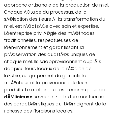
approche artisanale de la production de miel.
Chaque Ã©tape du processus, de la
sÃ©lection des fleurs Ã la transformation du
miel, est rÃ©alisÃ©e avec soin et expertise.
Lâentreprise privilÃ©gie des mÃ©thodes
traditionnelles, respectueuses de
lâenvironnement et garantissant la
prÃ©servation des qualitÃ©s uniques de
chaque miel. Ils sâapprovisionnent auprÃ¨s
dâapiculteurs locaux de la rÃ©gion de
lâEstrie, ce qui permet de garantir la
fraÃ®cheur et la provenance de leurs
produits. Le miel produit est reconnu pour sa
dÃ©licieuse
saveur et sa texture onctueuse,
des caractÃ©ristiques qui tÃ©moignent de la
richesse des floraisons locales.