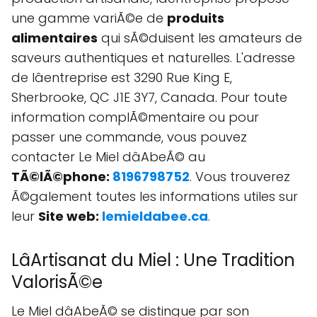
une gamme variÃ©e de
produits
alimentaires
qui sÃ©duisent les amateurs de
saveurs authentiques et naturelles. L'adresse
de lâentreprise est 3290 Rue King E,
Sherbrooke, QC J1E 3Y7, Canada. Pour toute
information complÃ©mentaire ou pour
passer une commande, vous pouvez
contacter Le Miel dâAbeÃ© au
TÃ©lÃ©phone:
8196798752
. Vous trouverez
Ã©galement toutes les informations utiles sur
leur
Site web:
lemieldabee.ca
.
LâArtisanat du Miel : Une Tradition
ValorisÃ©e
Le Miel dâAbeÃ© se distingue par son