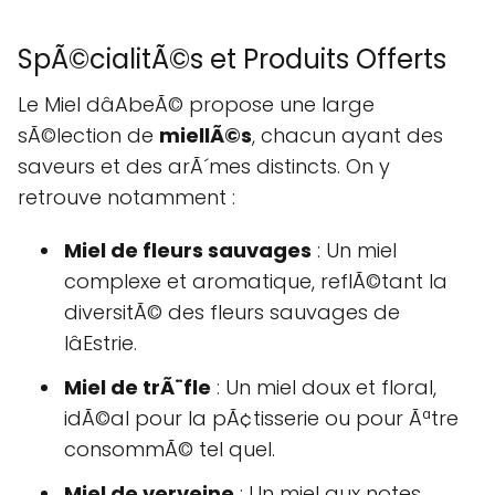
SpÃ©cialitÃ©s et Produits Offerts
Le Miel dâAbeÃ© propose une large
sÃ©lection de
miellÃ©s
, chacun ayant des
saveurs et des arÃ´mes distincts. On y
retrouve notamment :
Miel de fleurs sauvages
: Un miel
complexe et aromatique, reflÃ©tant la
diversitÃ© des fleurs sauvages de
lâEstrie.
Miel de trÃ¨fle
: Un miel doux et floral,
idÃ©al pour la pÃ¢tisserie ou pour Ãªtre
consommÃ© tel quel.
Miel de verveine
: Un miel aux notes