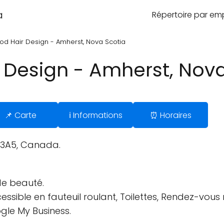
a
Répertoire par e
od Hair Design - Amherst, Nova Scotia
 Design - Amherst, Nova
📌 Carte
ℹ️ Informations
⏰ Horaires
 3A5, Canada.
 de beauté.
essible en fauteuil roulant, Toilettes, Rendez-vo
gle My Business.