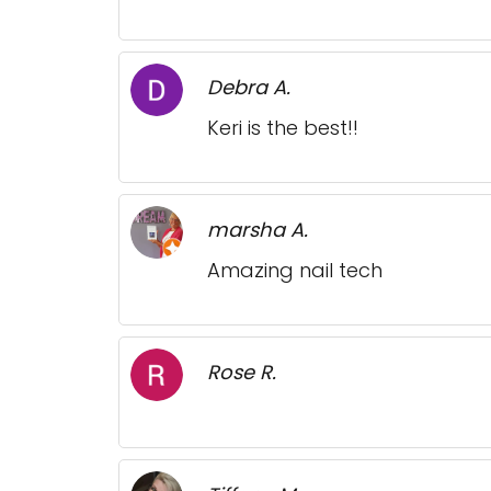
Debra A.
Keri is the best!!
marsha A.
Amazing nail tech
Rose R.