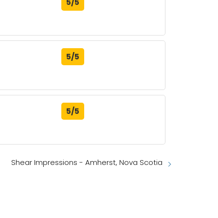
5/5
5/5
5/5
Shear Impressions - Amherst, Nova Scotia