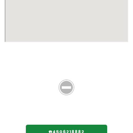
☎️4506218882