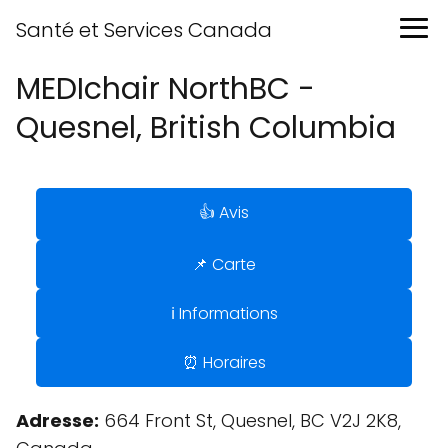
Santé et Services Canada
MEDIchair NorthBC -
Quesnel, British Columbia
👍 Avis
📌 Carte
ℹ️ Informations
⏰ Horaires
Adresse:
664 Front St, Quesnel, BC V2J 2K8,