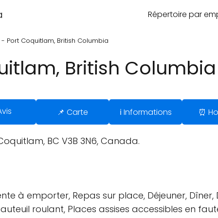
a
Répertoire par e
 - Port Coquitlam, British Columbia
uitlam, British Columbia
Avis
📌 Carte
ℹ️ Informations
⏰ Ho
 Coquitlam, BC V3B 3N6, Canada.
ente à emporter, Repas sur place, Déjeuner, Dîner, 
fauteuil roulant, Places assises accessibles en faute