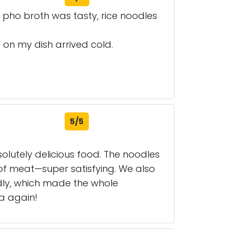
e, pho broth was tasty, rice noodles
s on my dish arrived cold.
5/5
olutely delicious food. The noodles
 of meat—super satisfying. We also
ndly, which made the whole
ea again!