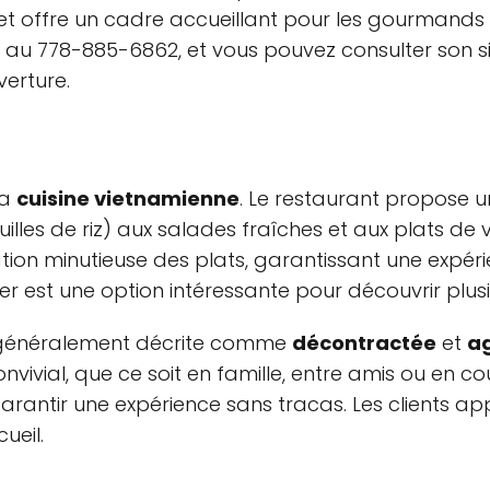
 et offre un cadre accueillant pour les gourmands
e au 778-885-6862, et vous pouvez consulter son s
verture.
la
cuisine vietnamienne
. Le restaurant propose un
lles de riz) aux salades fraîches et aux plats de vi
ation minutieuse des plats, garantissant une expér
r est une option intéressante pour découvrir plusie
 généralement décrite comme
décontractée
et
a
vial, que ce soit en famille, entre amis ou en cou
arantir une expérience sans tracas. Les clients ap
ueil.