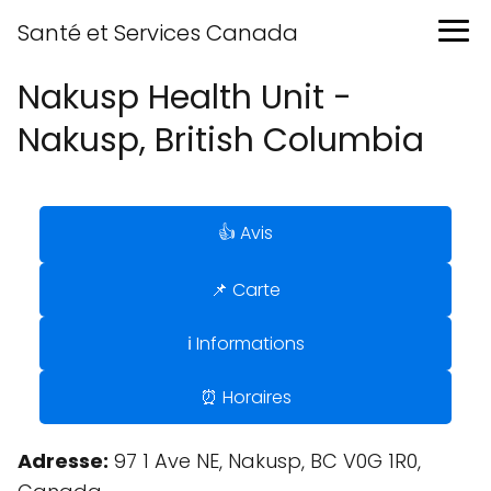
Santé et Services Canada
Nakusp Health Unit -
Nakusp, British Columbia
👍 Avis
📌 Carte
ℹ️ Informations
⏰ Horaires
Adresse:
97 1 Ave NE, Nakusp, BC V0G 1R0,