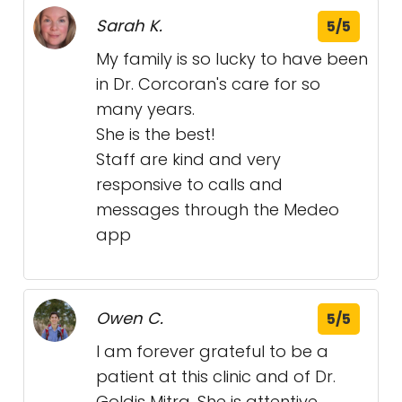
Sarah K.
5/5
My family is so lucky to have been
in Dr. Corcoran's care for so
many years.
She is the best!
Staff are kind and very
responsive to calls and
messages through the Medeo
app
Owen C.
5/5
I am forever grateful to be a
patient at this clinic and of Dr.
Goldis Mitra. She is attentive,