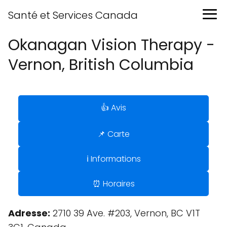
Santé et Services Canada
Okanagan Vision Therapy -
Vernon, British Columbia
👍 Avis
📌 Carte
ℹ️ Informations
⏰ Horaires
Adresse:
2710 39 Ave. #203, Vernon, BC V1T