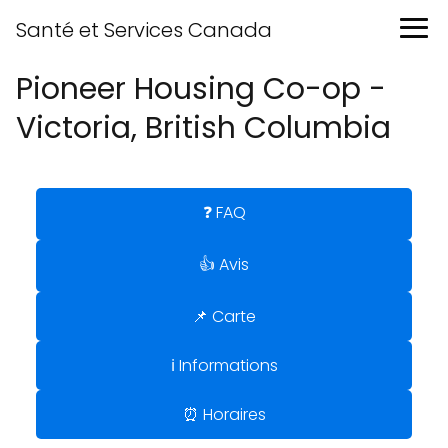
Santé et Services Canada
Pioneer Housing Co-op -
Victoria, British Columbia
❓ FAQ
👍 Avis
📌 Carte
ℹ️ Informations
⏰ Horaires