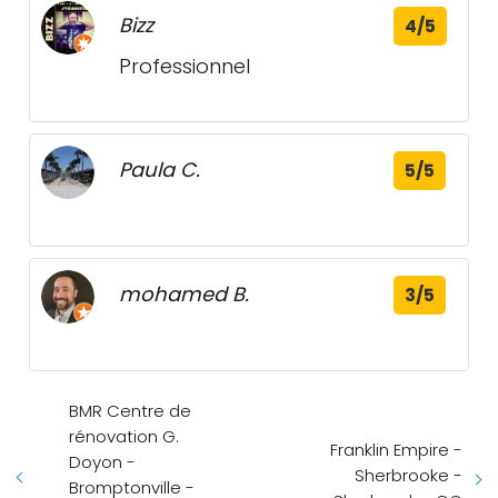
Bizz
4/5
Professionnel
Paula C.
5/5
mohamed B.
3/5
BMR Centre de
rénovation G.
Franklin Empire -
Doyon -
Sherbrooke -
Bromptonville -