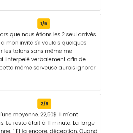
1/5
ors que nous étions les 2 seul arrivés
mon invité s'il voulais quelques
r les talons sans même me
ai l'interpelé verbalement afin de
ue cette même serveuse aurais ignorer
2/5
'une moyenne. 22,50$. Il m'ont
. Le resto était à 11 minute. La large
e bonne. " Et la encore, déception. Quand