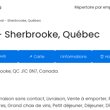
a
Répertoire par e
ipal - Sherbrooke, Québec
 - Sherbrooke, Québec
Avis
📌 Carte
ℹ️ Informations
⏰ Ho
rooke, QC J1C 0N7, Canada.
vraison sans contact, Livraison, Vente à emporter, 
es, Grand choix de vins, Petit déjeuner, Déjeuner, D