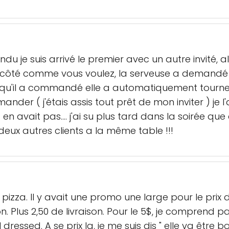
du je suis arrivé le premier avec un autre invité, al
côté comme vous voulez, la serveuse a demandé a 
qu'il a commandé elle a automatiquement tourne
der ( j'étais assis tout prêt de mon inviter ) je l'
n avait pas.... j'ai su plus tard dans la soirée q
re deux autres clients a la même table !!!
zza. Il y avait une promo une large pour le prix d
n. Plus 2,50 de livraison. Pour le 5$, je comprend pas
Al dressed. A se prix la, je me suis dis " elle va êtr