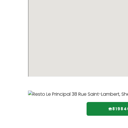
☎️8198