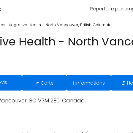
a
Répertoire par e
ds Integrative Health - North Vancouver, British Columbia
ive Health - North Vanco
Avis
📌 Carte
ℹ️ Informations
⏰ Ho
 Vancouver, BC V7M 2E6, Canada.