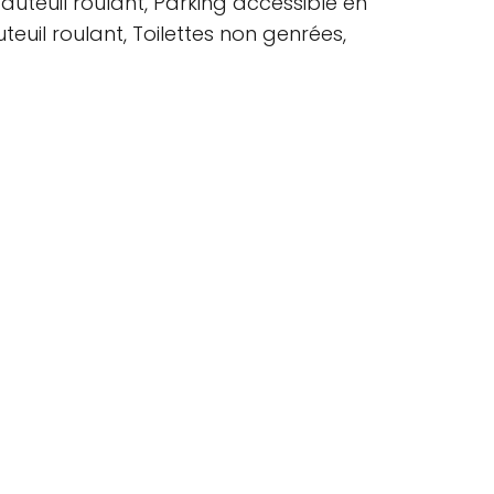
uteuil roulant, Parking accessible en
teuil roulant, Toilettes non genrées,