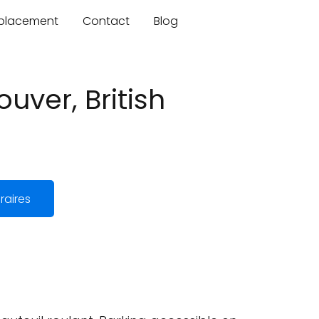
mplacement
Contact
Blog
uver, British
raires