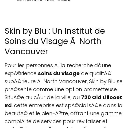
Skin by Blu : Un Institut de
Soins du Visage Ã North
Vancouver
Pour les personnes Ã la recherche dâune
expÃ©rience
soins du visage
de qualitÃ©
supÃ©rieure Ã North Vancouver, Skin by Blu se
prÃ©sente comme une option prometteuse.
SituÃ©e au cÅur de la ville, au
720 Old Lillooet
Rd
, cette entreprise est spÃ©cialisÃ©e dans la
beautÃ© et le bien-Ãªtre, offrant une gamme
complÃ¨te de services pour revitaliser et