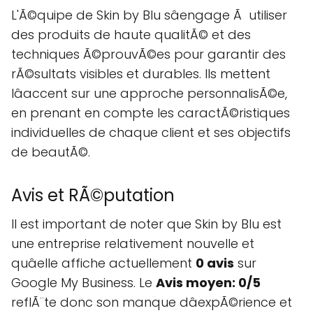
L'Ã©quipe de Skin by Blu sâengage Ã utiliser
des produits de haute qualitÃ© et des
techniques Ã©prouvÃ©es pour garantir des
rÃ©sultats visibles et durables. Ils mettent
lâaccent sur une approche personnalisÃ©e,
en prenant en compte les caractÃ©ristiques
individuelles de chaque client et ses objectifs
de beautÃ©.
Avis et RÃ©putation
Il est important de noter que Skin by Blu est
une entreprise relativement nouvelle et
quâelle affiche actuellement
0 avis
sur
Google My Business. Le
Avis moyen: 0/5
reflÃ¨te donc son manque dâexpÃ©rience et