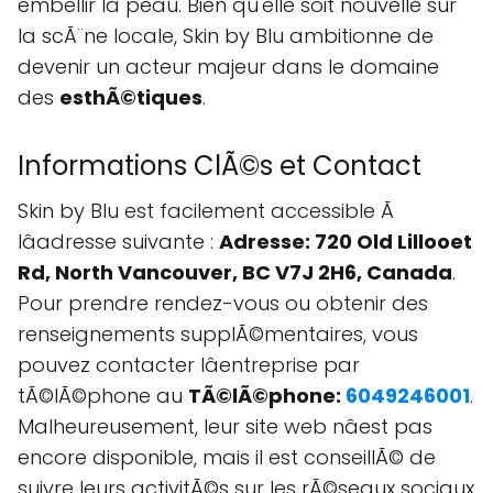
embellir la peau. Bien qu'elle soit nouvelle sur
la scÃ¨ne locale, Skin by Blu ambitionne de
devenir un acteur majeur dans le domaine
des
esthÃ©tiques
.
Informations ClÃ©s et Contact
Skin by Blu est facilement accessible Ã
lâadresse suivante :
Adresse: 720 Old Lillooet
Rd, North Vancouver, BC V7J 2H6, Canada
.
Pour prendre rendez-vous ou obtenir des
renseignements supplÃ©mentaires, vous
pouvez contacter lâentreprise par
tÃ©lÃ©phone au
TÃ©lÃ©phone:
6049246001
.
Malheureusement, leur site web nâest pas
encore disponible, mais il est conseillÃ© de
suivre leurs activitÃ©s sur les rÃ©seaux sociaux