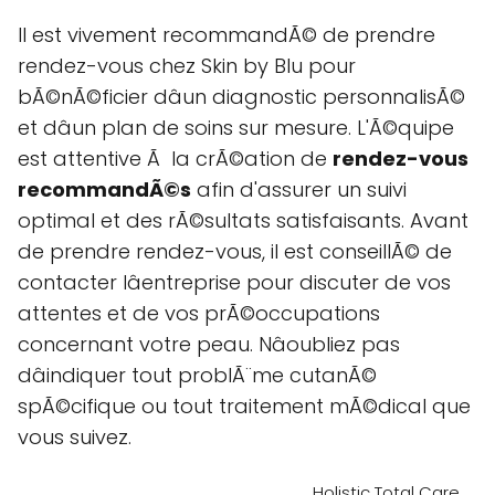
Il est vivement recommandÃ© de prendre
rendez-vous chez Skin by Blu pour
bÃ©nÃ©ficier dâun diagnostic personnalisÃ©
et dâun plan de soins sur mesure. L'Ã©quipe
est attentive Ã la crÃ©ation de
rendez-vous
recommandÃ©s
afin d'assurer un suivi
optimal et des rÃ©sultats satisfaisants. Avant
de prendre rendez-vous, il est conseillÃ© de
contacter lâentreprise pour discuter de vos
attentes et de vos prÃ©occupations
concernant votre peau. Nâoubliez pas
dâindiquer tout problÃ¨me cutanÃ©
spÃ©cifique ou tout traitement mÃ©dical que
vous suivez.
Holistic Total Care