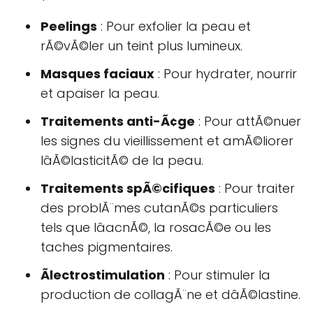
Peelings
: Pour exfolier la peau et
rÃ©vÃ©ler un teint plus lumineux.
Masques faciaux
: Pour hydrater, nourrir
et apaiser la peau.
Traitements anti-Ã¢ge
: Pour attÃ©nuer
les signes du vieillissement et amÃ©liorer
lâÃ©lasticitÃ© de la peau.
Traitements spÃ©cifiques
: Pour traiter
des problÃ¨mes cutanÃ©s particuliers
tels que lâacnÃ©, la rosacÃ©e ou les
taches pigmentaires.
Ãlectrostimulation
: Pour stimuler la
production de collagÃ¨ne et dâÃ©lastine.