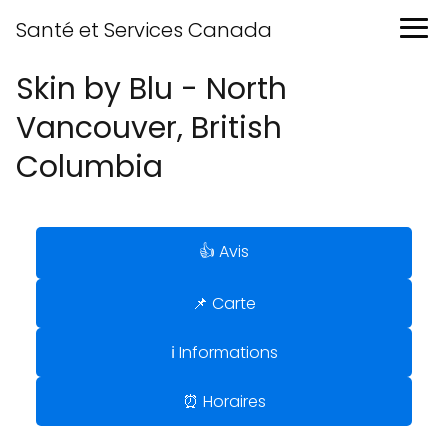
Santé et Services Canada
Skin by Blu - North
Vancouver, British
Columbia
👍 Avis
📌 Carte
ℹ️ Informations
⏰ Horaires